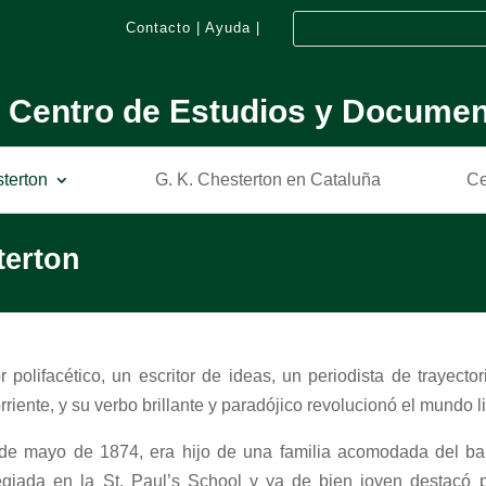
Contacto
|
Ayuda
|
Centro de Estudios y Documen
sterton
G. K. Chesterton en Cataluña
Ce
terton
 polifacético, un escritor de ideas, un periodista de trayecto
iente, y su verbo brillante y paradójico revolucionó el mundo lit
 de mayo de 1874, era hijo de una familia acomodada del ba
legiada en la St. Paul’s School y ya de bien joven destacó 