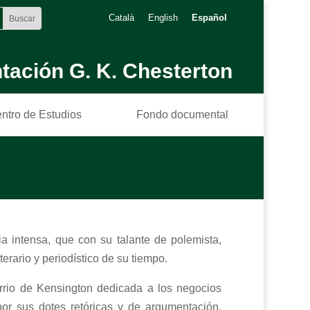
Català
English
Español
tación G. K. Chesterton
ntro de Estudios
Fondo documental
ria intensa, que con su talante de polemista,
erario y periodístico de su tiempo.
rrio de Kensington dedicada a los negocios
por sus dotes retóricas y de argumentación,