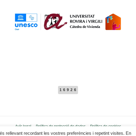
16926
Avís legal
Política de protecció de dades
Política de cookies
és rellevant recordant les vostres preferències i repetint visites. En