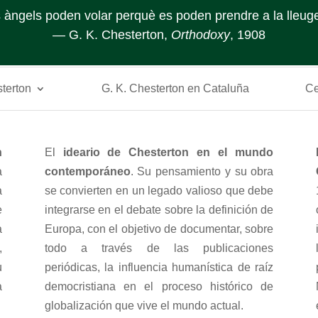
s àngels poden volar perquè es poden prendre a la lleuge
― G. K. Chesterton,
Orthodoxy
, 1908
sterton
G. K. Chesterton en Cataluña
Ce
n
El
ideario de Chesterton en el mundo
a
contemporáneo
. Su pensamiento y su obra
a
se convierten en un legado valioso que debe
e
integrarse en el debate sobre la definición de
a
Europa, con el objetivo de documentar, sobre
,
todo a través de las publicaciones
u
periódicas, la influencia humanística de raíz
a
democristiana en el proceso histórico de
globalización que vive el mundo actual.