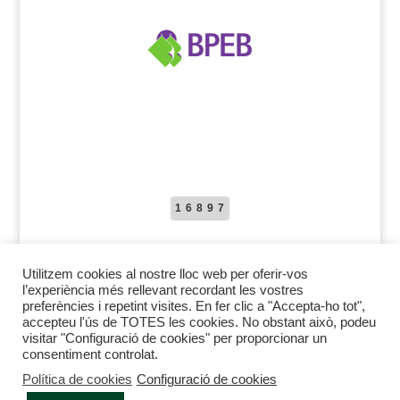
16897
Utilitzem cookies al nostre lloc web per oferir-vos
l’experiència més rellevant recordant les vostres
preferències i repetint visites. En fer clic a "Accepta-ho tot",
accepteu l'ús de TOTES les cookies. No obstant això, podeu
Avís legal
Política de protecció de dades
Política de cookies
visitar "Configuració de cookies" per proporcionar un
consentiment controlat.
Política de cookies
Configuració de cookies
Desenvolupat per Monday Gestió Documental S. L. i Arluk Software, S.L.