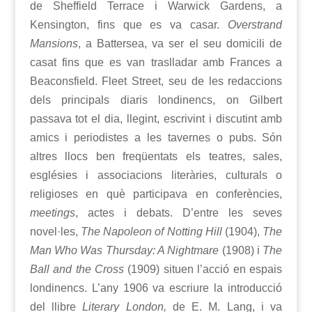
de Sheffield Terrace i Warwick Gardens, a
Kensington, fins que es va casar.
Overstrand
Mansions
, a Battersea, va ser el seu domicili de
casat fins que es van traslladar amb Frances a
Beaconsfield. Fleet Street, seu de les redaccions
dels principals diaris londinencs, on Gilbert
passava tot el dia, llegint, escrivint i discutint amb
amics i periodistes a les tavernes o pubs. Són
altres llocs ben freqüentats els teatres, sales,
esglésies i associacions literàries, culturals o
religioses en què participava en conferències,
meetings
, actes i debats. D’entre les seves
novel·les,
The Napoleon of Notting Hill
(1904),
The
Man Who Was Thursday: A Nightmare
(1908) i
The
Ball and the Cross
(1909) situen l’acció en espais
londinencs. L’any 1906 va escriure la introducció
del llibre
Literary London
,
de E. M. Lang, i va