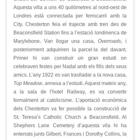
Aquesta villa a uns 40 quilòmetres al nord-oest de
Londres està connectada per ferrocarril amb la
City. Chesterton feia el trajecte amb tren des de
Beaconsfield Station fins a l’estació londinenca de
Marylebone. Van llogar una casa,
Overroads
, i
posteriorment adquiriren la parcel·la del davant.
Primer hi van construir un gran estudi on
celebraven festes per Nadal amb els fills dels seus
amics. L’any 1922 es van traslladar a la nova casa,
Top Meadow
, annexa a l’estudi. Aquest mateix any,
a la sala de l’hotel Railway, es va convertir
formalment al catolicisme. L’aportació econòmica
dels Chesterton va fer possible la construcció de
St. Teresa’s Catholic Church a Beaconsfield. Al
Shephers Lane Cemetery d’aquesta vila hi ha
enterrats junts Gilbert, Frances i Dorothy Collins, la