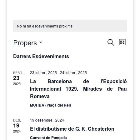
No hi ha esdeveniments pròxims.
Navegació
Navega
Propers
Cerca
Llista
visual
de
i
visualit
Selecciona
cerca
Esdeve
Darrers Esdeveniments
una
d'Esdevenimen
data.
23 febrer , 2025
-
24 febrer , 2025
FEBR.
23
La Barcelona de l’Exposició
2025
Internacional 1929. Mirades de Pau
Romeva
MUHBA (Plaça del Rei)
19 desembre , 2024
DES.
19
El distributisme de G. K. Chesterton
2024
Convent de Pompeia