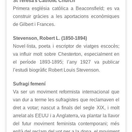
St Teresa’s Catholic Church
Primera església catòlica a Beaconsfield; es va
construir gràcies a les aportacions econòmiques
de Gilbert i Frances.
Stevenson, Robert L. (1850-1894)
Novel·lista, poeta i escriptor de viatges escocès;
va influir molt sobre Chesterton, especialment en
el període 1893-1895; l’any 1927 va publicar
l’estudi biogràfic Robert Louis Stevenson.
Sufragi femení
Va ser un moviment reformista internacional que
van dur a terme les sufragistes que reclamaven el
dret a votar; nascut a finals del segle XIX, i molt
arrelat als EEUU i a Anglaterra, va plantar la llavor
del futur moviment feminista contemporani; més
enllà del reclam del vot per a la dona, el moviment