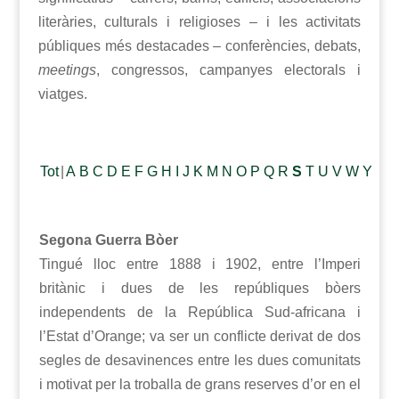
literàries, culturals i religioses – i les activitats
públiques més destacades – conferències, debats,
meetings
, congressos, campanyes electorals i
viatges.
Tot
|
A
B
C
D
E
F
G
H
I
J
K
M
N
O
P
Q
R
S
T
U
V
W
Y
Segona Guerra Bòer
Tingué lloc entre 1888 i 1902, entre l’Imperi
britànic i dues de les repúbliques bòers
independents de la República Sud-africana i
l’Estat d’Orange; va ser un conflicte derivat de dos
segles de desavinences entre les dues comunitats
i motivat per la troballa de grans reserves d’or en el